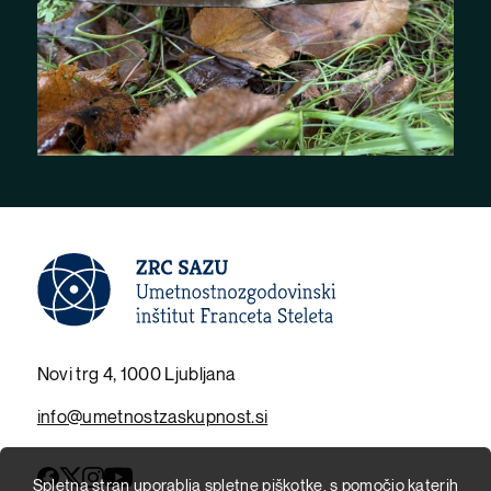
Novi trg 4, 1000 Ljubljana
info@umetnostzaskupnost.si
Spletna stran uporablja spletne piškotke, s pomočjo katerih