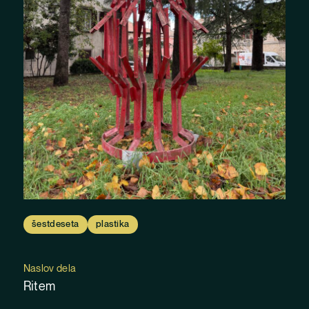
šestdeseta
plastika
Naslov dela
Ritem