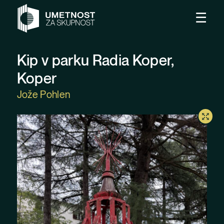
Preskoči na vsebino
Odpr
☰
Kip v parku Radia Koper,
Koper
Jože Pohlen