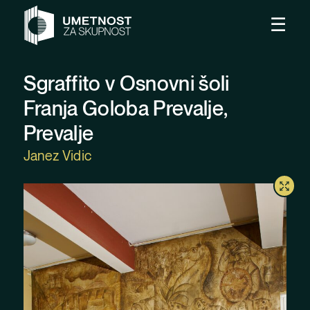
Preskoči na vsebino
Odpr
☰
Sgraffito v Osnovni šoli
Franja Goloba Prevalje,
Prevalje
Janez Vidic