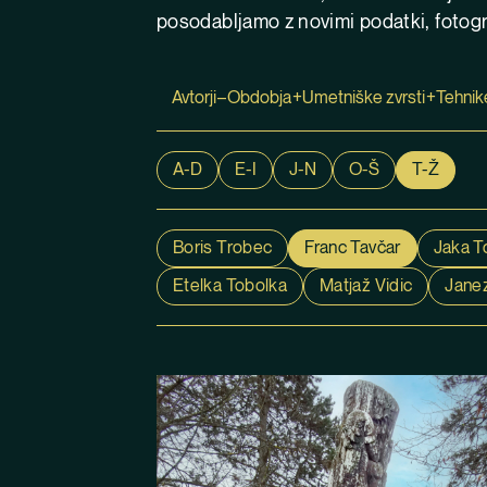
posodabljamo z novimi podatki, fotogra
Avtorji
Obdobja
Umetniške zvrsti
Tehnik
A-D
E-I
J-N
O-Š
T-Ž
Boris Trobec
Franc Tavčar
Jaka T
Etelka Tobolka
Matjaž Vidic
Janez