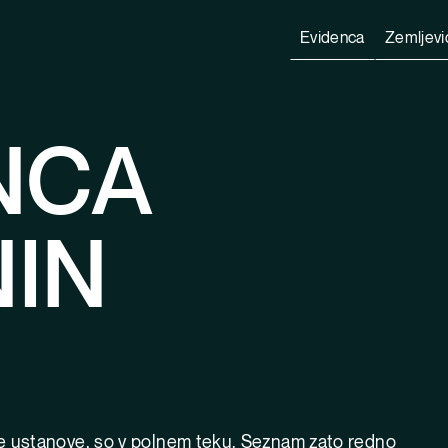
Evidenca
Zemljevi
NCA
IN
1
e ustanove, so v polnem teku. Seznam zato redno