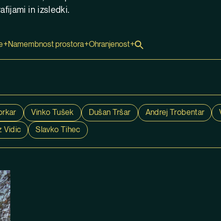
fijami in izsledki.
e
Namembnost prostora
Ohranjenost
Odpri iskalnik
orkar
Vinko Tušek
Dušan Tršar
Andrej Trobentar
 Vidic
Slavko Tihec