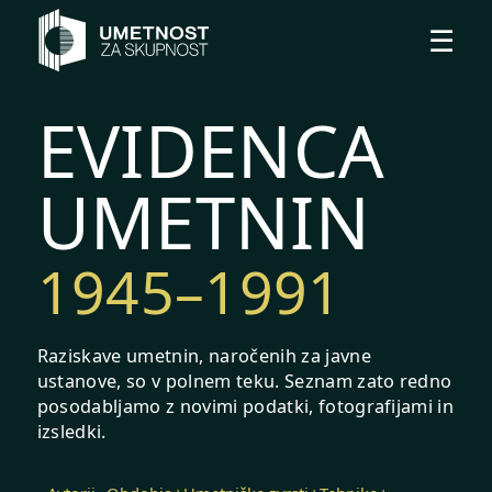
Preskoči na vsebino
Odpr
☰
EVIDENCA
UMETNIN
1945–1991
Raziskave umetnin, naročenih za javne
ustanove, so v polnem teku. Seznam zato redno
posodabljamo z novimi podatki, fotografijami in
izsledki.