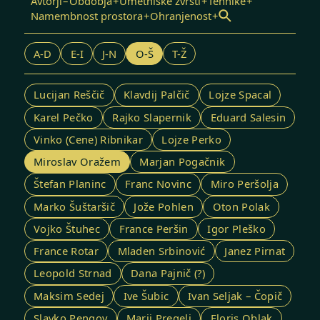
Avtorji
Obdobja
Umetniške zvrsti
Tehnike
Namembnost prostora
Ohranjenost
Odpri iskalnik
A-D
E-I
J-N
O-Š
T-Ž
Lucijan Reščič
Klavdij Palčič
Lojze Spacal
Karel Pečko
Rajko Slapernik
Eduard Salesin
Vinko (Cene) Ribnikar
Lojze Perko
Miroslav Oražem
Marjan Pogačnik
Štefan Planinc
Franc Novinc
Miro Peršolja
Marko Šuštaršič
Jože Pohlen
Oton Polak
Vojko Štuhec
France Peršin
Igor Pleško
France Rotar
Mladen Srbinović
Janez Pirnat
Leopold Strnad
Dana Pajnič (?)
Maksim Sedej
Ive Šubic
Ivan Seljak – Čopič
Slavko Pengov
Marij Pregelj
Floris Oblak