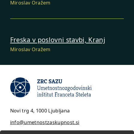
Miroslav Oražem
Freska v poslovni stavbi, Kranj
Miroslav Oražem
Novi trg 4, 1000 Ljubljana
info@umetnostzaskupnost.si